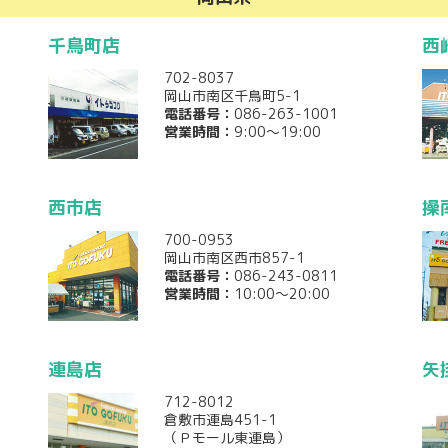
千鳥町店
西
702-8037
岡山市南区千鳥町5-1
電話番号：
086-263-1001
営業時間：
9:00～19:00
西市店
操
700-0953
岡山市南区西市857-1
電話番号：
086-243-0811
営業時間：
10:00～20:00
連島店
矢
712-8012
倉敷市連島451-1
（Ｐモール東連島）