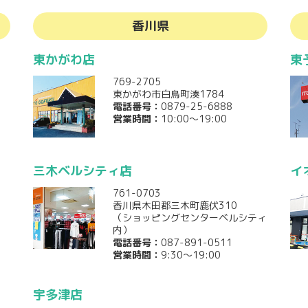
香川県
東かがわ店
東
769-2705
東かがわ市白鳥町湊1784
電話番号：
0879-25-6888
営業時間：
10:00～19:00
三木ベルシティ店
イ
761-0703
7
香川県木田郡三木町鹿伏310
（ショッピングセンターベルシティ
内）
電話番号：
087-891-0511
営業時間：
9:30～19:00
宇多津店